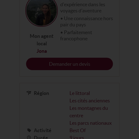
d'expérience dans les
voyages d'aventure
Une connaissance hors
pair du pays
Parfaitement
Mon agent
francophone
local
Jona
Demander un devis
Région
Le littoral
Les cités anciennes
Les montagnes du
centre
Les parcs nationaux
Activité
Best Of
Durée
9 jours