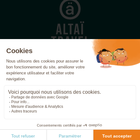
Açores
Canada
Canaries
Cap-Vert
Costa Rica
Cuba
Écosse
Égypte
Espagne
Finlande
France
Grèce
Inde
Indonésie
Irlande
Islande
Italie
Jordanie
Madère
Maroc
Népal
Norvège
Oman
Patagonie
Pérou
Portugal
Réunion
Sicile
Sri Lanka
Svalbard
Tanzanie
Vietnam