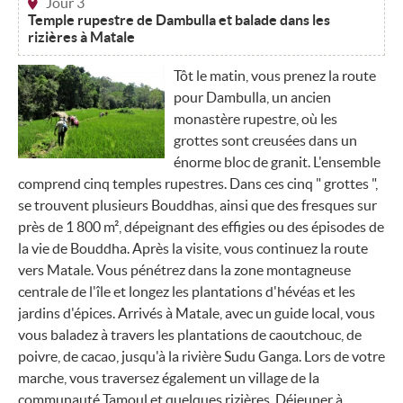
Jour 3
Temple rupestre de Dambulla et balade dans les
rizières à Matale
Tôt le matin, vous prenez la route
pour Dambulla, un ancien
monastère rupestre, où les
grottes sont creusées dans un
énorme bloc de granit. L'ensemble
comprend cinq temples rupestres. Dans ces cinq " grottes ",
se trouvent plusieurs Bouddhas, ainsi que des fresques sur
près de 1 800 m², dépeignant des effigies ou des épisodes de
la vie de Bouddha. Après la visite, vous continuez la route
vers Matale. Vous pénétrez dans la zone montagneuse
centrale de l'île et longez les plantations d'hévéas et les
jardins d'épices. Arrivés à Matale, avec un guide local, vous
vous baladez à travers les plantations de caoutchouc, de
poivre, de cacao, jusqu'à la rivière Sudu Ganga. Lors de votre
marche, vous traversez également un village de la
communauté Tamoul et quelques rizières. Déjeuner à