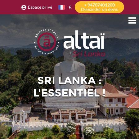
+ 94707401200
€
Espace privé
Demander un devis
SRI LANKA :
L'ESSENTIEL !